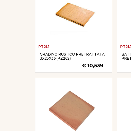
PT2L1
PT21A
GRADINO RUSTICO PRETRATTATA
BATT
3X25X36 (PZ262)
PRE
€ 10,539