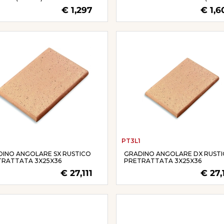
€ 1,297
€ 1,6
PT3L1
INO ANGOLARE SX RUSTICO
GRADINO ANGOLARE DX RUST
TRATTATA 3X25X36
PRETRATTATA 3X25X36
€ 27,111
€ 27,