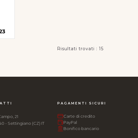
23
Risultati trovati : 15
ATTI
PAGAMENTI SICURI
Carte di credito
Campo, 21
PayPal
0 - Settingiano (CZ) IT
Bonifico bancario