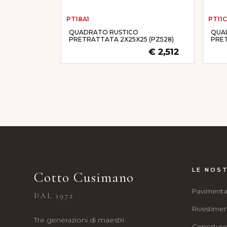
PT18A1
PT11C
QUADRATO RUSTICO
QUA
PRETRATTATA 2X25X25 (PZ528)
PRET
€ 2,512
LE NOST
Cotto Cusimano
Pavimenta
DAL 1972
Rivestimen
Tre generazioni di maestri
Copertur