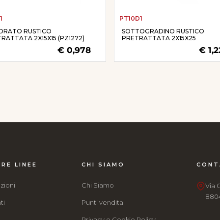
1
PT10D1
DRATO RUSTICO
SOTTOGRADINO RUSTICO
RATTATA 2X15X15 (PZ1272)
PRETRATTATA 2X15X25
€ 0,978
€ 1,2
RE LINEE
CHI SIAMO
CONT
zioni
Chi Siamo
Via 
8804
ti
Punti vendita
e
Privacy e Cookie Policy