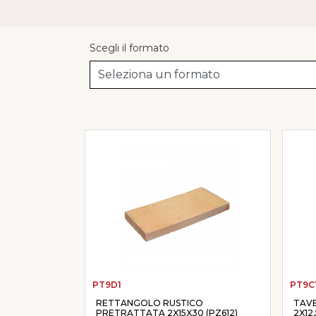
Scegli il formato
PT9D1
PT9C
RETTANGOLO RUSTICO
TAV
PRETRATTATA 2X15X30 (PZ612)
2X12