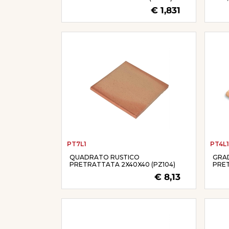
€ 1,831
PT7L1
PT4L1
QUADRATO RUSTICO
GRAD
PRETRATTATA 2X40X40 (PZ104)
PRE
€ 8,13