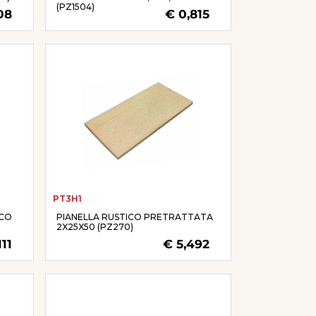
(PZ1504)
08
€ 0,815
PT3H1
ICO
PIANELLA RUSTICO PRETRATTATA
2X25X50 (PZ270)
111
€ 5,492