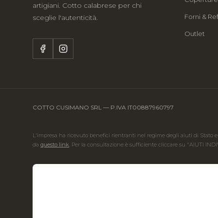
artigiani. Cotto calabrese per chi
Forni & Ref
sceglie l'autenticità.
Outlet
COTTO CUSIMANO SRL — P.IVA IT00887960797
L'impresa ha ricevuto benefici rientranti nel regime degli aiuti di Stato e
da
questo link
. Per la consultazione è sufficiente cliccare su "AIUTI IND