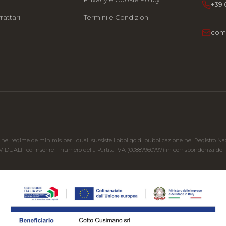
+39 
rattari
Termini e Condizioni
com
 nel regime de minimis per i quali sussiste l'obbligo di pubblicazione nel Registro Nazion
IVIDUALI" ed inserire il numero della Partita IVA (00887960797) in corrispondenza del ri