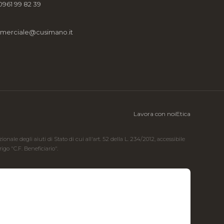
0961 99 82 39
merciale@cusimano.it
Lavora con noi
Etica
ale degli aiuti di Stato di cui all'art. 52 della L. 234/2012, accessibile
go "C.F. Beneficiario".