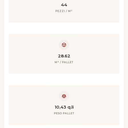
44
PEZZI / M²
28.62
M² / PALLET
10,43 q.li
PESO PALLET