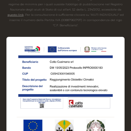
regime de minimis per i quali sussiste l'obbligo di pubblicazione nel Registro
Nazionale degli aiuti di Stato di cui all'art. 52 della L. 234/2012, accessibile da
questo link
. Per la consultazione è sufficiente cliccare su "AIUTI INDIVIDUALI" ed
inserire il numero della Partita IVA (00887960797) in corrispondenza del rigo
"C.F. Beneficiario".