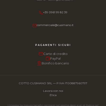
+39 0961 99 82 39
commerciale@cusimano.it
PAGAMENTI SICURI
Carte di credito
PayPal
Bonifico bancario
COTTO CUSIMANO SRL — P.IVA IT00887960797
Lavora con noi
Etica
L'impresa ha ricevuto benefici rientranti nel regime degli aiuti di Stato e nel