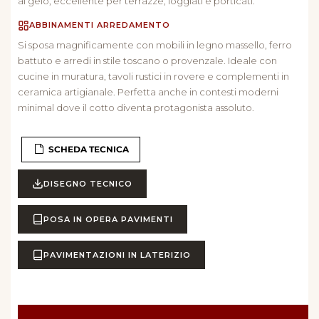
al gelo, eccellente per terrazze, loggiati e porticati.
ABBINAMENTI ARREDAMENTO
Si sposa magnificamente con mobili in legno massello, ferro
battuto e arredi in stile toscano o provenzale. Ideale con
cucine in muratura, tavoli rustici in rovere e complementi in
ceramica artigianale. Perfetta anche in contesti moderni
minimal dove il cotto diventa protagonista assoluto.
SCHEDA TECNICA
DISEGNO TECNICO
POSA IN OPERA PAVIMENTI
PAVIMENTAZIONI IN LATERIZIO
Quantità