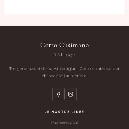
Cotto Cusimano
DAL 1972
Tre generazioni di maestri artigiani. Cotto calabrese per
chi sceglie l'autenticità.
LE NOSTRE LINEE
Pavimentazioni