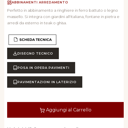
ABBINAMENTI ARREDAMENTO
Perfetto in abbinamento a ringhiere in ferro battuto o legno
massello. Si integra con giardini all'italiana, fontane in pietra e
arredi da esterno in teak o ghisa.
SCHEDA TECNICA
DISEGNO TECNICO
POSA IN OPERA PAVIMENTI
PAVIMENTAZIONI IN LATERIZIO
Quantità
Aggiungi al Carrello