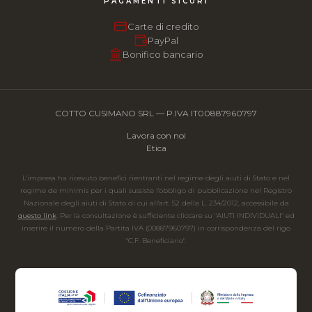
PAGAMENTI SICURI
Carte di credito
PayPal
Bonifico bancario
COTTO CUSIMANO SRL — P.IVA IT00887960797
Lavora con noi
Etica
L'impresa ha ricevuto benefici rientranti nel regime degli aiuti di Stato e nel
regime de minimis per i quali sussiste l'obbligo di pubblicazione nel Registro
Nazionale degli aiuti di Stato di cui all'art. 52 della L. 234/2012, accessibile da
questo link
. Per la consultazione è sufficiente cliccare su "AIUTI INDIVIDUALI" ed
inserire il numero della Partita IVA (00887960797) in corrispondenza del rigo
"C.F. Beneficiario".