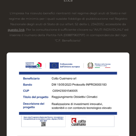
Etica
L'impresa ha ricevuto benefici rientranti nel regime degli aiuti di Stato e nel
regime de minimis per i quali sussiste l'obbligo di pubblicazione nel Registro
Nazionale degli aiuti di Stato di cui all'art. 52 della L. 234/2012, accessibile da
questo link
. Per la consultazione è sufficiente cliccare su "AIUTI INDIVIDUALI" ed
inserire il numero della Partita IVA (00887960797) in corrispondenza del rigo
"C.F. Beneficiario".