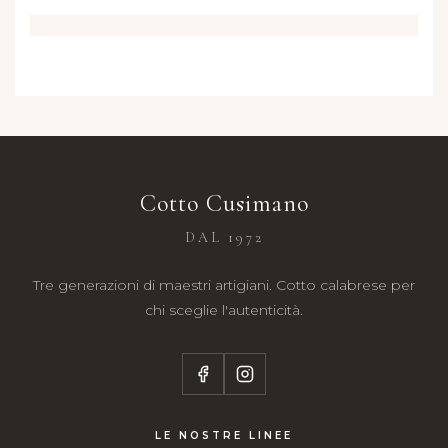
Cotto Cusimano
DAL 1972
Tre generazioni di maestri artigiani. Cotto calabrese per
chi sceglie l'autenticità.
LE NOSTRE LINEE