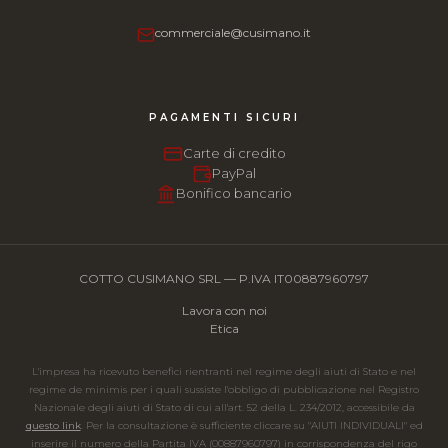
commerciale@cusimano.it
PAGAMENTI SICURI
Carte di credito
PayPal
Bonifico bancario
COTTO CUSIMANO SRL — P.IVA IT00887960797
Lavora con noi
Etica
L'impresa ha ricevuto benefici rientranti nel regime degli aiuti di Stato e nel
regime de minimis per i quali sussiste l'obbligo di pubblicazione nel Registro
Nazionale degli aiuti di Stato di cui all'art. 52 della L. 234/2012, accessibile da
questo link
. Per la consultazione è sufficiente cliccare su "AIUTI INDIVIDUALI" ed
inserire il numero della Partita IVA (00887960797) in corrispondenza del rigo