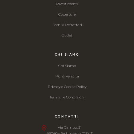
Rivestimenti
Coperture
Forni & Refrattari
Outlet
CHI SIAMO
Chi Siamo
Punti vendita
Privacy e Cookie Policy
Termini e Condizioni
CONTATTI
Via Campo, 21
88040 - Settingiano (CZ) IT