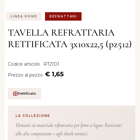
LINEA HOME
REFRATTARI
TAVELLA REFRATTARIA
RETTIFICATA 3x10x22,5 (pz512)
Codice articolo
RT21D1
€ 1,65
Prezzo al pezzo
Rettificato
LA COLLEZIONE
Elementi in materiale refrattario per forni a legna. Resistenti
alle alte temperature e agli shock termici.