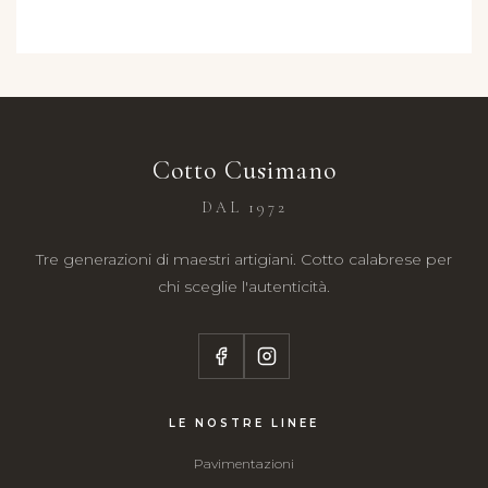
Cotto Cusimano
DAL 1972
Tre generazioni di maestri artigiani. Cotto calabrese per
chi sceglie l'autenticità.
LE NOSTRE LINEE
Pavimentazioni