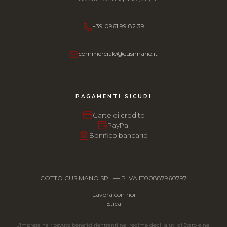
+39 0961 99 82 39
commerciale@cusimano.it
PAGAMENTI SICURI
Carte di credito
PayPal
Bonifico bancario
COTTO CUSIMANO SRL — P.IVA IT00887960797
Lavora con noi
Etica
L'impresa ha ricevuto benefici rientranti nel regime degli aiuti di Stato e nel