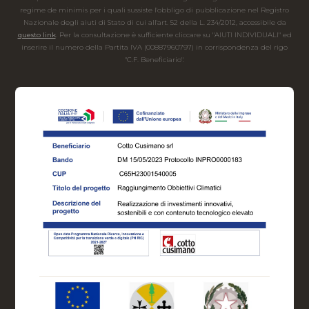
regime de minimis per i quali sussiste l'obbligo di pubblicazione nel Registro
Nazionale degli aiuti di Stato di cui all'art. 52 della L. 234/2012, accessibile da
questo link
. Per la consultazione è sufficiente cliccare su "AIUTI INDIVIDUALI" ed
inserire il numero della Partita IVA (00887960797) in corrispondenza del rigo
"C.F. Beneficiario".