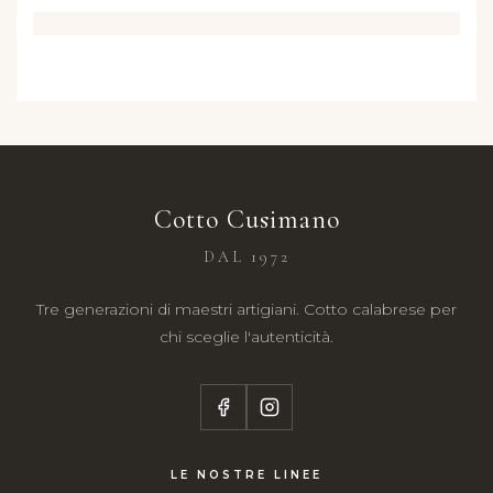
Cotto Cusimano
DAL 1972
Tre generazioni di maestri artigiani. Cotto calabrese per
chi sceglie l'autenticità.
LE NOSTRE LINEE