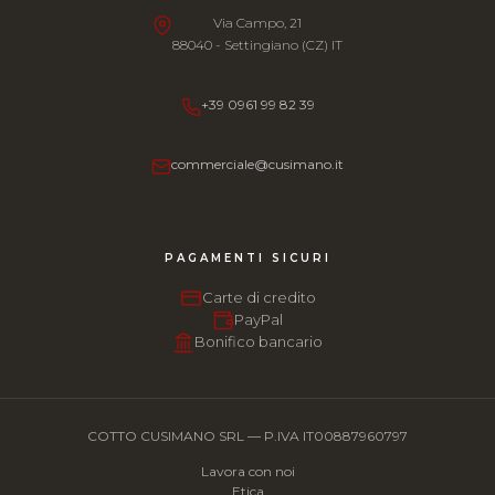
Via Campo, 21
88040 - Settingiano (CZ) IT
+39 0961 99 82 39
commerciale@cusimano.it
PAGAMENTI SICURI
Carte di credito
PayPal
Bonifico bancario
COTTO CUSIMANO SRL — P.IVA IT00887960797
Lavora con noi
Etica