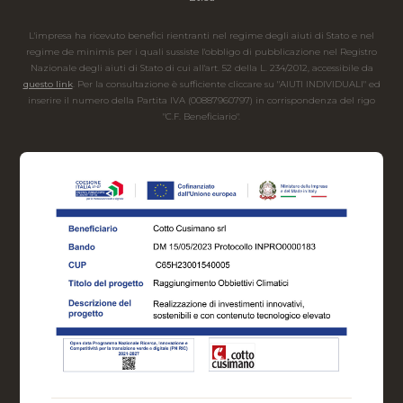
L'impresa ha ricevuto benefici rientranti nel regime degli aiuti di Stato e nel
regime de minimis per i quali sussiste l'obbligo di pubblicazione nel Registro
Nazionale degli aiuti di Stato di cui all'art. 52 della L. 234/2012, accessibile da
questo link
. Per la consultazione è sufficiente cliccare su "AIUTI INDIVIDUALI" ed
inserire il numero della Partita IVA (00887960797) in corrispondenza del rigo
"C.F. Beneficiario".