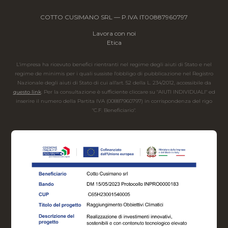
COTTO CUSIMANO SRL — P.IVA IT00887960797
Lavora con noi
Etica
L'impresa ha ricevuto benefici rientranti nel regime degli aiuti di Stato e nel
regime de minimis per i quali sussiste l'obbligo di pubblicazione nel Registro
Nazionale degli aiuti di Stato di cui all'art. 52 della L. 234/2012, accessibile da
questo link
. Per la consultazione è sufficiente cliccare su "AIUTI INDIVIDUALI" ed
inserire il numero della Partita IVA (00887960797) in corrispondenza del rigo
"C.F. Beneficiario".