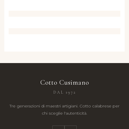
Cotto Cusimano
DAL 1972
Tre generazioni di maestri artigiani. Cotto calabrese per
chi sceglie l'autenticità.