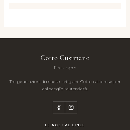
Cotto Cusimano
DAL 1972
Tre generazioni di maestri artigiani. Cotto calabrese per
chi sceglie l'autenticità.
LE NOSTRE LINEE