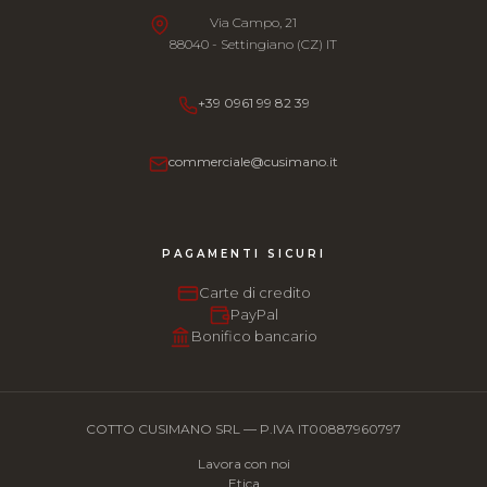
Via Campo, 21
88040 - Settingiano (CZ) IT
+39 0961 99 82 39
commerciale@cusimano.it
PAGAMENTI SICURI
Carte di credito
PayPal
Bonifico bancario
COTTO CUSIMANO SRL — P.IVA IT00887960797
Lavora con noi
Etica