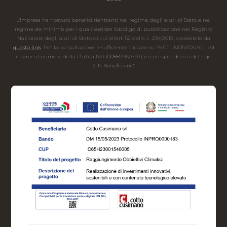
L'impresa ha ricevuto benefici rientranti nel regime degli aiuti di Stato e nel
regime de minimis per i quali sussiste l'obbligo di pubblicazione nel Registro
Nazionale degli aiuti di Stato di cui all'art. 52 della L. 234/2012, accessibile da
questo link
. Per la consultazione è sufficiente cliccare su "AIUTI INDIVIDUALI" ed
inserire il numero della Partita IVA (00887960797) in corrispondenza del rigo
"C.F. Beneficiario".