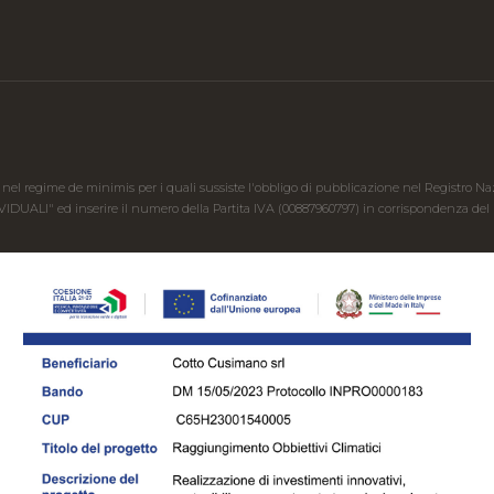
 nel regime de minimis per i quali sussiste l'obbligo di pubblicazione nel Registro Nazion
IVIDUALI" ed inserire il numero della Partita IVA (00887960797) in corrispondenza del ri