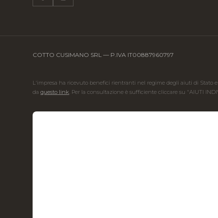
COTTO CUSIMANO SRL — P.IVA IT00887960797
L'impresa ha ricevuto benefici rientranti nel regime degli aiuti di Stato e
da
questo link
. Per la consultazione è sufficiente cliccare su "AIUTI IND