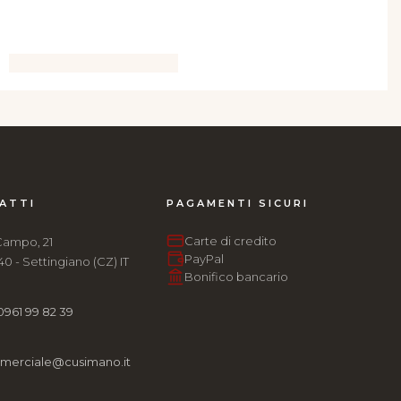
ATTI
PAGAMENTI SICURI
Carte di credito
Campo, 21
PayPal
0 - Settingiano (CZ) IT
Bonifico bancario
0961 99 82 39
merciale@cusimano.it