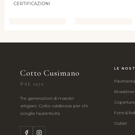
CERTIFICAZIONI
LE NOST
Cotto Cusimano
Pavimenta
DAL 1972
Rivestimen
Tre generazioni di maestri
Copertur
artigiani. Cotto calabrese per chi
Forni & Ref
sceglie l'autenticità.
Outlet