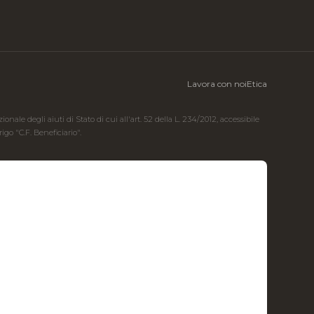
Lavora con noi
Etica
ale degli aiuti di Stato di cui all'art. 52 della L. 234/2012, accessibile
go "C.F. Beneficiario".