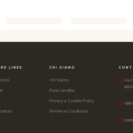
RE LINEE
CHI SIAMO
CONT
zioni
Chi Siamo
Via 
8804
ti
Punti vendita
e
Privacy e Cookie Policy
+39 
rattari
Termini e Condizioni
com