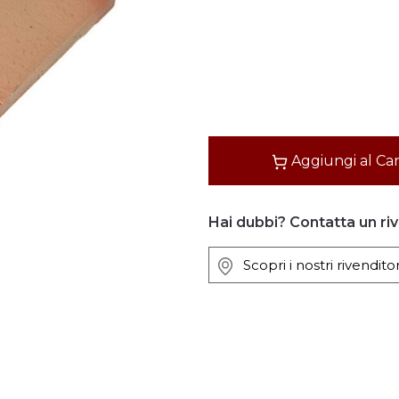
Quantità
Aggiungi al Car
Hai dubbi? Contatta un ri
Scopri i nostri rivenditor