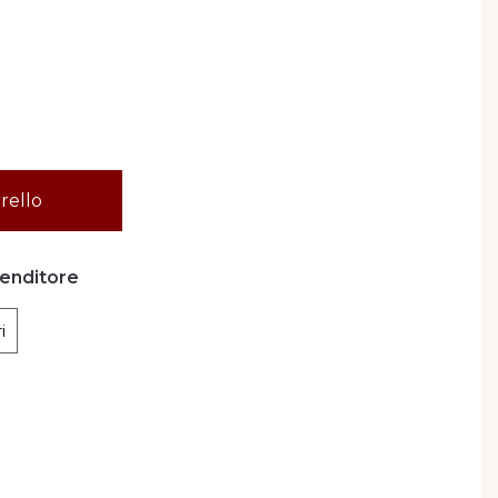
rello
venditore
i