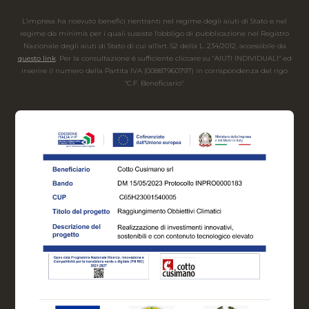
L'impresa ha ricevuto benefici rientranti nel regime degli aiuti di Stato e nel
regime de minimis per i quali sussiste l'obbligo di pubblicazione nel Registro
Nazionale degli aiuti di Stato di cui all'art. 52 della L. 234/2012, accessibile da
questo link
. Per la consultazione è sufficiente cliccare su "AIUTI INDIVIDUALI" ed
inserire il numero della Partita IVA (00887960797) in corrispondenza del rigo
"C.F. Beneficiario".