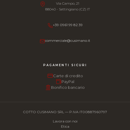
Via Campo, 21
88040 - Settingiano (CZ) IT
+39 0961 99 82 39
commerciale@cusimano.it
PAGAMENTI SICURI
Carte di credito
PayPal
Bonifico bancario
COTTO CUSIMANO SRL — P.IVA IT00887960797
Lavora con noi
Etica