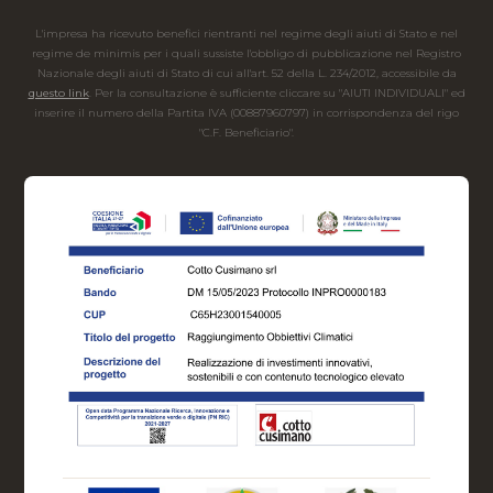
L'impresa ha ricevuto benefici rientranti nel regime degli aiuti di Stato e nel
regime de minimis per i quali sussiste l'obbligo di pubblicazione nel Registro
Nazionale degli aiuti di Stato di cui all'art. 52 della L. 234/2012, accessibile da
questo link
. Per la consultazione è sufficiente cliccare su "AIUTI INDIVIDUALI" ed
inserire il numero della Partita IVA (00887960797) in corrispondenza del rigo
"C.F. Beneficiario".