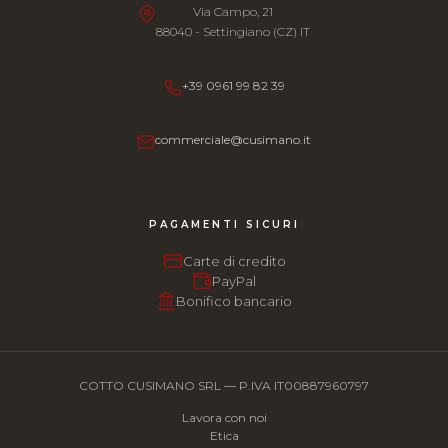
Via Campo, 21
88040 - Settingiano (CZ) IT
+39 0961 99 82 39
commerciale@cusimano.it
PAGAMENTI SICURI
Carte di credito
PayPal
Bonifico bancario
COTTO CUSIMANO SRL — P.IVA IT00887960797
Lavora con noi
Etica