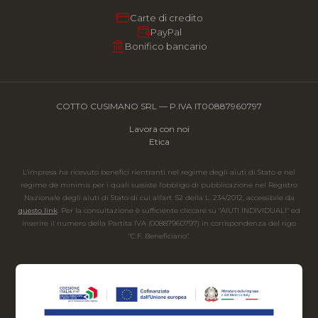
Carte di credito
PayPal
Bonifico bancario
COTTO CUSIMANO SRL — P.IVA IT00887960797
Lavora con noi
Etica
L'impresa ha ricevuto benefici rientranti nel regime degli aiuti di Stato e nel
regime de minimis per i quali sussiste l'obbligo di pubblicazione nel Registro
Nazionale degli aiuti di Stato di cui all'art. 52 della L. 234/2012, accessibile da
questo link
. Per la consultazione è sufficiente cliccare su "AIUTI INDIVIDUALI" ed
inserire il numero della Partita IVA (00887960797) in corrispondenza del rigo
"C.F. Beneficiario".