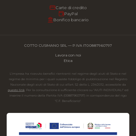
Carte di credito
PayPal
Bonifico bancario
COTTO CUSIMANO SRL — P.IVA IT00887960797
Lavora con noi
Etica
L'impresa ha ricevuto benefici rientranti nel regime degli aiuti di Stato e nel
regime de minimis per i quali sussiste l'obbligo di pubblicazione nel Registro
Nazionale degli aiuti di Stato di cui all'art. 52 della L. 234/2012, accessibile da
questo link
. Per la consultazione è sufficiente cliccare su "AIUTI INDIVIDUALI" ed
inserire il numero della Partita IVA (00887960797) in corrispondenza del rigo
"C.F. Beneficiario".