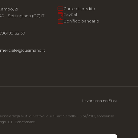
Carte di credito
Campo, 21
PayPal
0 - Settingiano (CZ) IT
Bonifico bancario
0961 99 82 39
merciale@cusimano.it
Lavora con noi
Etica
ale degli aiuti di Stato di cui all'art. 52 della L. 234/2012, accessibile
go "C.F. Beneficiario".