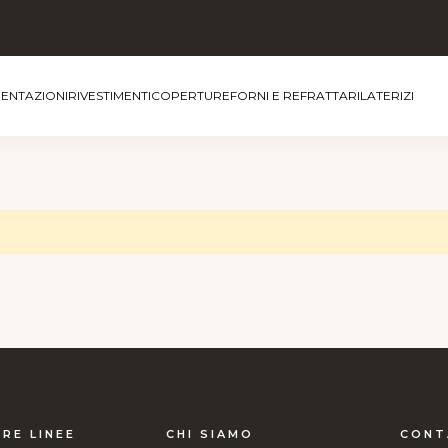
MENTAZIONI
RIVESTIMENTI
COPERTURE
FORNI E REFRATTARI
LATERIZI
RE LINEE
CHI SIAMO
CONT