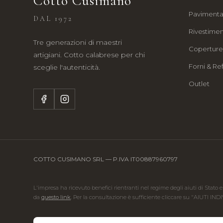
Cotto Cusimano
Pavimenta
DAL 1972
Rivestimen
Tre generazioni di maestri
Copertur
artigiani. Cotto calabrese per chi
Forni & Ref
sceglie l'autenticità.
Outlet
COTTO CUSIMANO SRL — P.IVA IT00887960797
L'impresa ha ricevuto benefici rientranti nel regime degli aiuti di Stato e
da
questo link
. Per la consultazione è sufficiente cliccare su "AIUTI IND