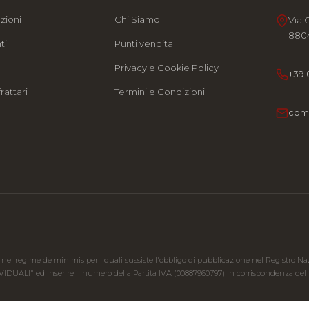
zioni
Chi Siamo
Via 
8804
ti
Punti vendita
e
Privacy e Cookie Policy
+39 
rattari
Termini e Condizioni
com
 nel regime de minimis per i quali sussiste l'obbligo di pubblicazione nel Registro Nazion
IVIDUALI" ed inserire il numero della Partita IVA (00887960797) in corrispondenza del ri