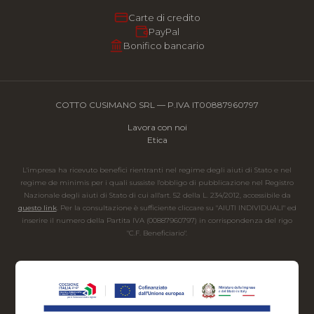
Carte di credito
PayPal
Bonifico bancario
COTTO CUSIMANO SRL — P.IVA IT00887960797
Lavora con noi
Etica
L'impresa ha ricevuto benefici rientranti nel regime degli aiuti di Stato e nel
regime de minimis per i quali sussiste l'obbligo di pubblicazione nel Registro
Nazionale degli aiuti di Stato di cui all'art. 52 della L. 234/2012, accessibile da
questo link
. Per la consultazione è sufficiente cliccare su "AIUTI INDIVIDUALI" ed
inserire il numero della Partita IVA (00887960797) in corrispondenza del rigo
"C.F. Beneficiario".