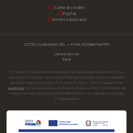
Carte di credito
PayPal
Bonifico bancario
COTTO CUSIMANO SRL — P.IVA IT00887960797
Lavora con noi
Etica
L'impresa ha ricevuto benefici rientranti nel regime degli aiuti di Stato e nel
regime de minimis per i quali sussiste l'obbligo di pubblicazione nel Registro
Nazionale degli aiuti di Stato di cui all'art. 52 della L. 234/2012, accessibile da
questo link
. Per la consultazione è sufficiente cliccare su "AIUTI INDIVIDUALI" ed
inserire il numero della Partita IVA (00887960797) in corrispondenza del rigo
"C.F. Beneficiario".