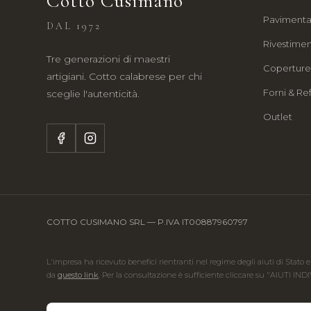
Cotto Cusimano
Pavimenta
DAL 1972
Rivestimen
Tre generazioni di maestri
Copertur
artigiani. Cotto calabrese per chi
Forni & Ref
sceglie l'autenticità.
Outlet
COTTO CUSIMANO SRL — P.IVA IT00887960797
L'impresa ha ricevuto benefici rientranti nel regime degli aiuti di Stato e
da
questo link
. Per la consultazione è sufficiente cliccare su "AIUTI IND