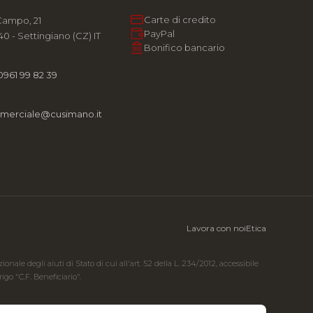
Carte di credito
Campo, 21
PayPal
0 - Settingiano (CZ) IT
Bonifico bancario
0961 99 82 39
merciale@cusimano.it
Lavora con noi
Etica
ale degli aiuti di Stato di cui all'art. 52 della L. 234/2012, accessibile
go "C.F. Beneficiario".