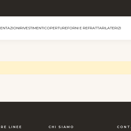
MENTAZIONI
RIVESTIMENTI
COPERTURE
FORNI E REFRATTARI
LATERIZI
RE LINEE
CHI SIAMO
CONT