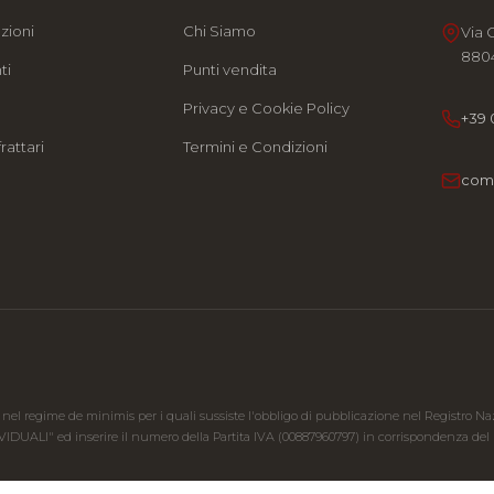
zioni
Chi Siamo
Via 
8804
ti
Punti vendita
e
Privacy e Cookie Policy
+39 
rattari
Termini e Condizioni
com
 nel regime de minimis per i quali sussiste l'obbligo di pubblicazione nel Registro Nazion
IVIDUALI" ed inserire il numero della Partita IVA (00887960797) in corrispondenza del ri