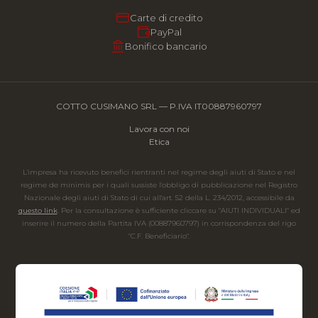
Carte di credito
PayPal
Bonifico bancario
COTTO CUSIMANO SRL — P.IVA IT00887960797
Lavora con noi
Etica
L'impresa ha ricevuto benefici rientranti nel regime degli aiuti di Stato e nel
regime de minimis per i quali sussiste l'obbligo di pubblicazione nel Registro
Nazionale degli aiuti di Stato di cui all'art. 52 della L. 234/2012, accessibile da
questo link
. Per la consultazione è sufficiente cliccare su "AIUTI INDIVIDUALI" ed
inserire il numero della Partita IVA (00887960797) in corrispondenza del rigo
"C.F. Beneficiario".