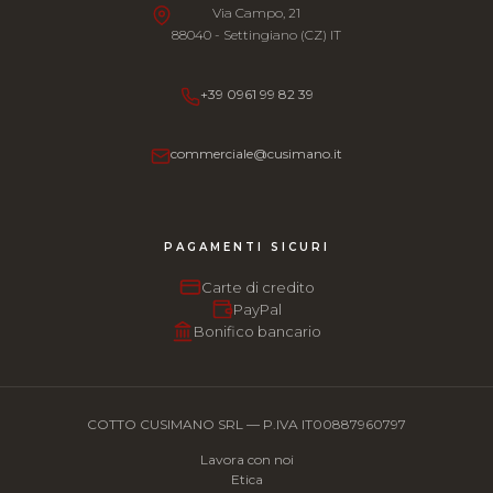
Via Campo, 21
88040 - Settingiano (CZ) IT
+39 0961 99 82 39
commerciale@cusimano.it
PAGAMENTI SICURI
Carte di credito
PayPal
Bonifico bancario
COTTO CUSIMANO SRL — P.IVA IT00887960797
Lavora con noi
Etica