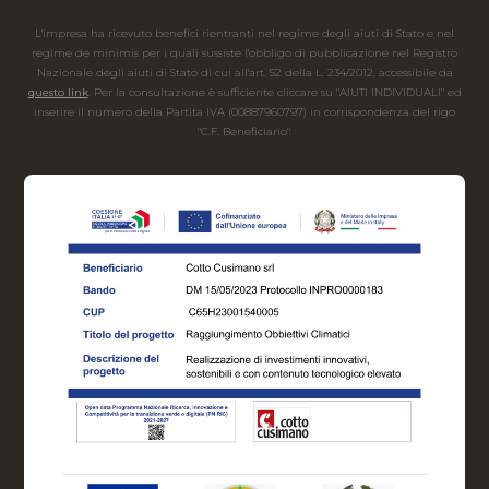
L'impresa ha ricevuto benefici rientranti nel regime degli aiuti di Stato e nel
regime de minimis per i quali sussiste l'obbligo di pubblicazione nel Registro
Nazionale degli aiuti di Stato di cui all'art. 52 della L. 234/2012, accessibile da
questo link
. Per la consultazione è sufficiente cliccare su "AIUTI INDIVIDUALI" ed
inserire il numero della Partita IVA (00887960797) in corrispondenza del rigo
"C.F. Beneficiario".