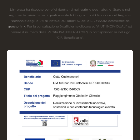
L'impresa ha ricevuto benefici rientranti nel regime degli aiuti di Stato e nel
regime de minimis per i quali sussiste l'obbligo di pubblicazione nel Registro
Nazionale degli aiuti di Stato di cui all'art. 52 della L. 234/2012, accessibile da
questo link
. Per la consultazione è sufficiente cliccare su "AIUTI INDIVIDUALI" ed
inserire il numero della Partita IVA (00887960797) in corrispondenza del rigo
"C.F. Beneficiario".