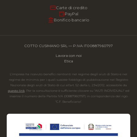
Carte di credito
PayPal
Bonifico bancario
COTTO CUSIMANO SRL — P.IVA IT00887960797
Lavora con noi
Etica
L'impresa ha ricevuto benefici rientranti nel regime degli aiuti di Stato e nel
regime de minimis per i quali sussiste l'obbligo di pubblicazione nel Registro
Nazionale degli aiuti di Stato di cui all'art. 52 della L. 234/2012, accessibile da
questo link
. Per la consultazione è sufficiente cliccare su "AIUTI INDIVIDUALI" ed
inserire il numero della Partita IVA (00887960797) in corrispondenza del rigo
"C.F. Beneficiario".