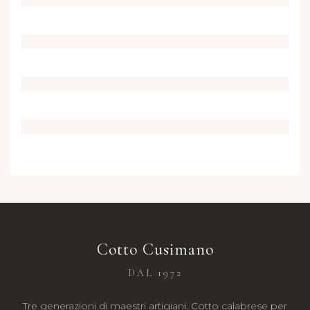
Cotto Cusimano
DAL 1972
Tre generazioni di maestri artigiani. Cotto calabrese per