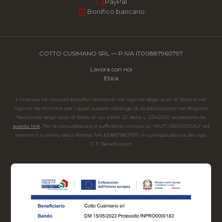
PayPal
Bonifico bancario
COTTO CUSIMANO SRL — P.IVA IT00887960797
Lavora con noi
Etica
L'impresa ha ricevuto benefici rientranti nel regime degli aiuti di Stato e nel
regime de minimis per i quali sussiste l'obbligo di pubblicazione nel Registro
Nazionale degli aiuti di Stato di cui all'art. 52 della L. 234/2012, accessibile da
questo link
. Per la consultazione è sufficiente cliccare su "AIUTI INDIVIDUALI" ed
inserire il numero della Partita IVA (00887960797) in corrispondenza del rigo
"C.F. Beneficiario".