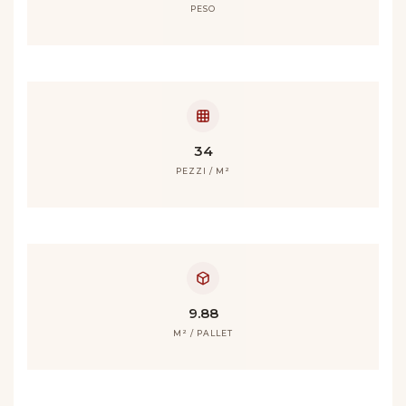
PESO
34
PEZZI / M²
9.88
M² / PALLET