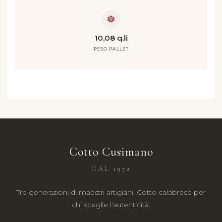
10,08 q.li
PESO PALLET
Cotto Cusimano
DAL 1972
Tre generazioni di maestri artigiani. Cotto calabrese per
chi sceglie l'autenticità.