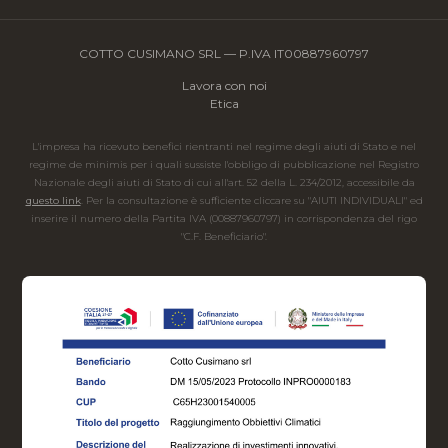
COTTO CUSIMANO SRL — P.IVA IT00887960797
Lavora con noi
Etica
L'impresa ha ricevuto benefici rientranti nel regime degli aiuti di Stato e nel
regime de minimis per i quali sussiste l'obbligo di pubblicazione nel Registro
Nazionale degli aiuti di Stato di cui all'art. 52 della L. 234/2012, accessibile da
questo link
. Per la consultazione è sufficiente cliccare su "AIUTI INDIVIDUALI" ed
inserire il numero della Partita IVA (00887960797) in corrispondenza del rigo
"C.F. Beneficiario".