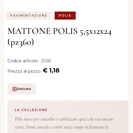
PAVIMENTAZIONE
POLIS
MATTONE POLIS 5,5x12x24
(pz360)
Codice articolo
D1A1
€ 1,18
Prezzo al pezzo
Anticato
LA COLLEZIONE
Polis nasce per custodire e valorizzare spazi che raccontano
storie. Forme antiche e colori senza tempo richiamano la