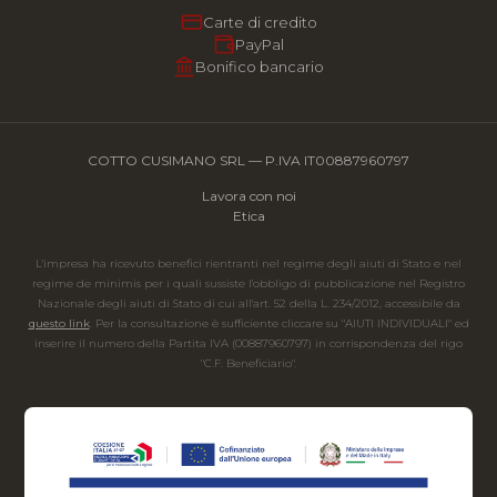
Carte di credito
PayPal
Bonifico bancario
COTTO CUSIMANO SRL — P.IVA IT00887960797
Lavora con noi
Etica
L'impresa ha ricevuto benefici rientranti nel regime degli aiuti di Stato e nel
regime de minimis per i quali sussiste l'obbligo di pubblicazione nel Registro
Nazionale degli aiuti di Stato di cui all'art. 52 della L. 234/2012, accessibile da
questo link
. Per la consultazione è sufficiente cliccare su "AIUTI INDIVIDUALI" ed
inserire il numero della Partita IVA (00887960797) in corrispondenza del rigo
"C.F. Beneficiario".