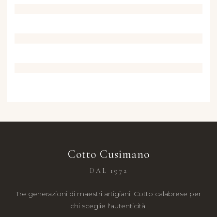
Cotto Cusimano
DAL 1972
Tre generazioni di maestri artigiani. Cotto calabrese per
chi sceglie l'autenticità.