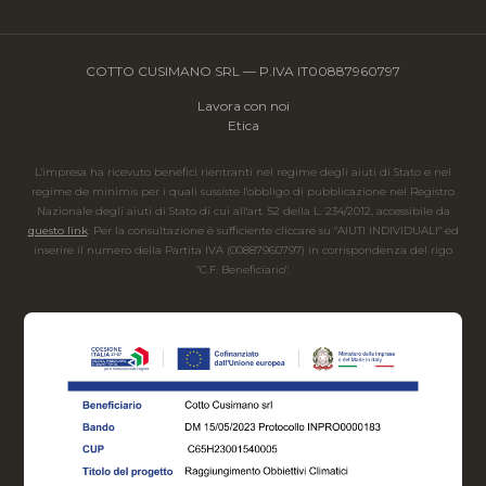
COTTO CUSIMANO SRL — P.IVA IT00887960797
Lavora con noi
Etica
L'impresa ha ricevuto benefici rientranti nel regime degli aiuti di Stato e nel
regime de minimis per i quali sussiste l'obbligo di pubblicazione nel Registro
Nazionale degli aiuti di Stato di cui all'art. 52 della L. 234/2012, accessibile da
questo link
. Per la consultazione è sufficiente cliccare su "AIUTI INDIVIDUALI" ed
inserire il numero della Partita IVA (00887960797) in corrispondenza del rigo
"C.F. Beneficiario".