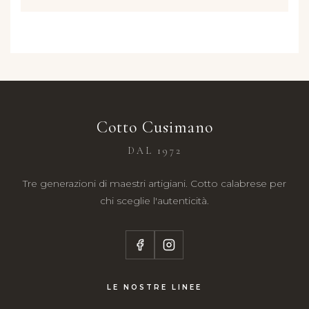
Cotto Cusimano
DAL 1972
Tre generazioni di maestri artigiani. Cotto calabrese per
chi sceglie l'autenticità.
LE NOSTRE LINEE