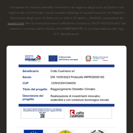
L'impresa ha ricevuto benefici rientranti nel regime degli aiuti di Stato e nel
regime de minimis per i quali sussiste l'obbligo di pubblicazione nel Registro
Nazionale degli aiuti di Stato di cui all'art. 52 della L. 234/2012, accessibile da
questo link
. Per la consultazione è sufficiente cliccare su "AIUTI INDIVIDUALI" ed
inserire il numero della Partita IVA (00887960797) in corrispondenza del rigo
"C.F. Beneficiario".