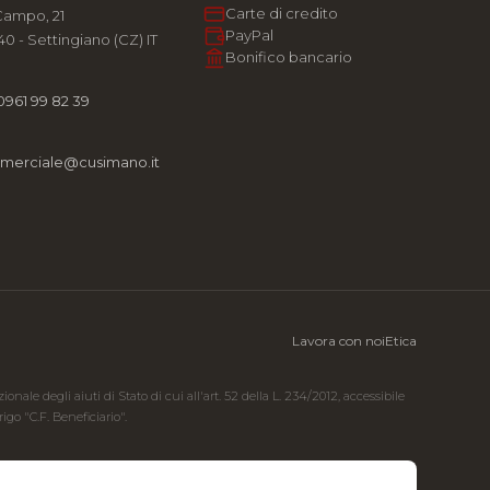
Carte di credito
Campo, 21
PayPal
0 - Settingiano (CZ) IT
Bonifico bancario
0961 99 82 39
merciale@cusimano.it
Lavora con noi
Etica
ale degli aiuti di Stato di cui all'art. 52 della L. 234/2012, accessibile
go "C.F. Beneficiario".