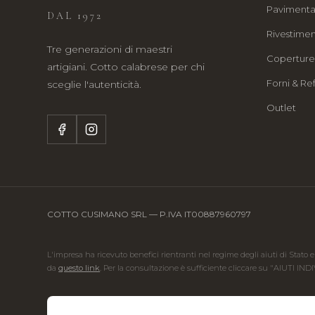
Pavimenta
DAL 1972
Rivestimen
Tre generazioni di maestri
Copertur
artigiani. Cotto calabrese per chi
Forni & Ref
sceglie l'autenticità.
Outlet
COTTO CUSIMANO SRL — P.IVA IT00887960797
L'impresa ha ricevuto benefici rientranti nel regime degli aiuti di Stato e
da
questo link
. Per la consultazione è sufficiente cliccare su "AIUTI IND