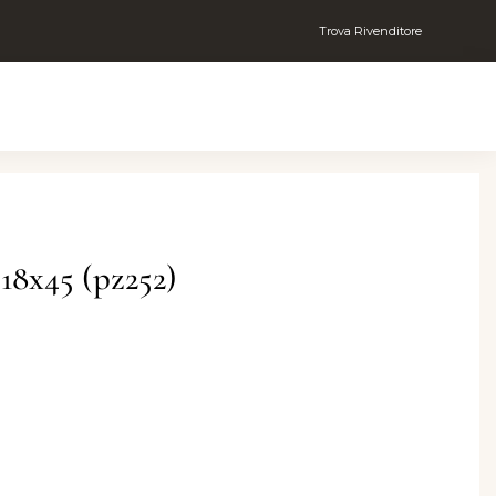
Trova Rivenditore
x45 (pz252)