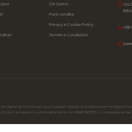
zioni
Chi Siamo
Via 
8804
ti
Punti vendita
e
Privacy e Cookie Policy
+39 
rattari
Termini e Condizioni
com
 nel regime de minimis per i quali sussiste l'obbligo di pubblicazione nel Registro Nazion
IVIDUALI" ed inserire il numero della Partita IVA (00887960797) in corrispondenza del ri