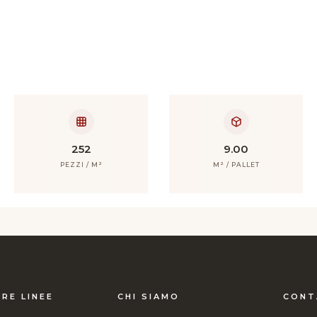
252
9.00
PEZZI / M²
M² / PALLET
RE LINEE
CHI SIAMO
CONT