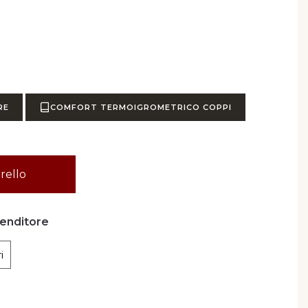
RE
COMFORT TERMOIGROMETRICO COPPI
rello
venditore
i