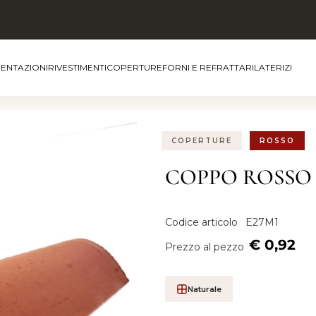
MENTAZIONI
RIVESTIMENTI
COPERTURE
FORNI E REFRATTARI
LATERIZI
COPERTURE
ROSSO
COPPO ROSSO 18
Codice articolo
E27M1
€ 0,92
Prezzo al pezzo
Naturale