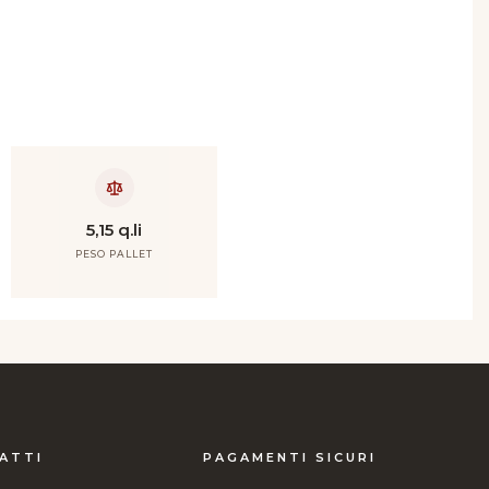
5,15 q.li
PESO PALLET
ATTI
PAGAMENTI SICURI