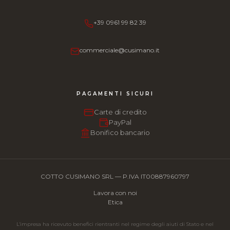
+39 0961 99 82 39
commerciale@cusimano.it
PAGAMENTI SICURI
Carte di credito
PayPal
Bonifico bancario
COTTO CUSIMANO SRL — P.IVA IT00887960797
Lavora con noi
Etica
L'impresa ha ricevuto benefici rientranti nel regime degli aiuti di Stato e nel