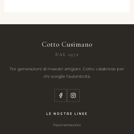
Cotto Cusimano
DAL 1972
Tre generazioni di maestri artigiani. Cotto calabrese per
chi sceglie l'autenticità.
LE NOSTRE LINEE
Pavimentazioni