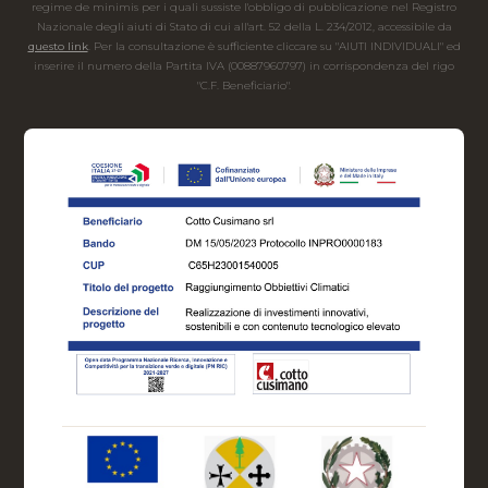
regime de minimis per i quali sussiste l'obbligo di pubblicazione nel Registro
Nazionale degli aiuti di Stato di cui all'art. 52 della L. 234/2012, accessibile da
questo link
. Per la consultazione è sufficiente cliccare su "AIUTI INDIVIDUALI" ed
inserire il numero della Partita IVA (00887960797) in corrispondenza del rigo
"C.F. Beneficiario".