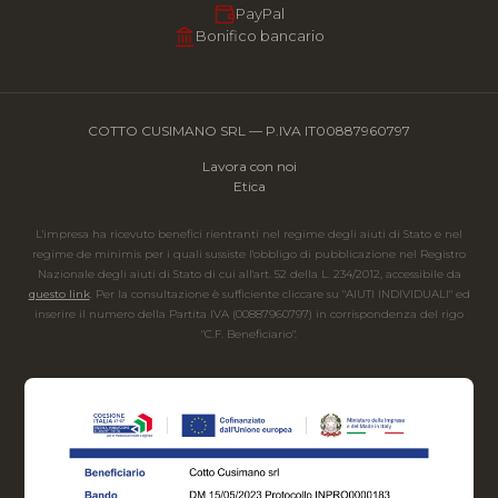
PayPal
Bonifico bancario
COTTO CUSIMANO SRL — P.IVA IT00887960797
Lavora con noi
Etica
L'impresa ha ricevuto benefici rientranti nel regime degli aiuti di Stato e nel
regime de minimis per i quali sussiste l'obbligo di pubblicazione nel Registro
Nazionale degli aiuti di Stato di cui all'art. 52 della L. 234/2012, accessibile da
questo link
. Per la consultazione è sufficiente cliccare su "AIUTI INDIVIDUALI" ed
inserire il numero della Partita IVA (00887960797) in corrispondenza del rigo
"C.F. Beneficiario".