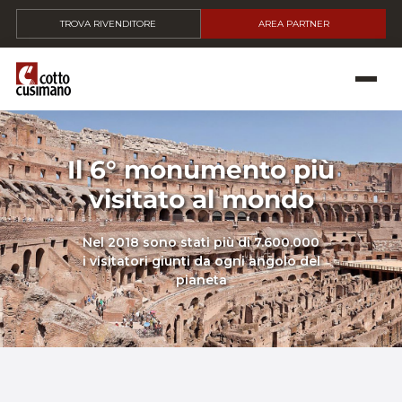
TROVA RIVENDITORE
AREA PARTNER
Il 6° monumento più
visitato al mondo
Nel 2018 sono stati più di 7.600.000
i visitatori giunti da ogni angolo del
pianeta