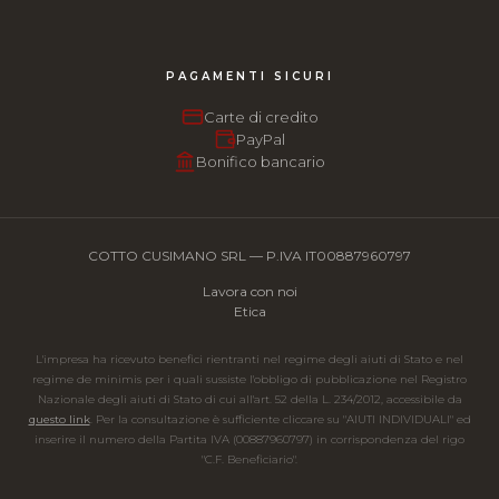
PAGAMENTI SICURI
Carte di credito
PayPal
Bonifico bancario
COTTO CUSIMANO SRL — P.IVA IT00887960797
Lavora con noi
Etica
L'impresa ha ricevuto benefici rientranti nel regime degli aiuti di Stato e nel
regime de minimis per i quali sussiste l'obbligo di pubblicazione nel Registro
Nazionale degli aiuti di Stato di cui all'art. 52 della L. 234/2012, accessibile da
questo link
. Per la consultazione è sufficiente cliccare su "AIUTI INDIVIDUALI" ed
inserire il numero della Partita IVA (00887960797) in corrispondenza del rigo
"C.F. Beneficiario".